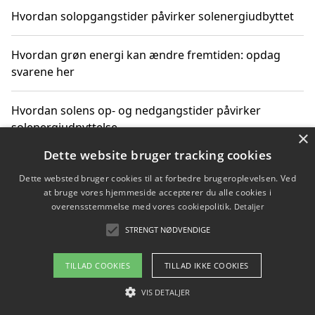
Hvordan solopgangstider påvirker solenergiudbyttet
Hvordan grøn energi kan ændre fremtiden: opdag
svarene her
Hvordan solens op- og nedgangstider påvirker
solenergiudnyttelse
×
Dette website bruger tracking cookies
Hvordan du får svar på energispørgsmål om
Dette websted bruger cookies til at forbedre brugeroplevelsen. Ved
vedvarende energikilder
at bruge vores hjemmeside accepterer du alle cookies i
overensstemmelse med vores cookiepolitik.
Detaljer
STRENGT NØDVENDIGE
Copyright 2026 - Pilanto Aps
TILLAD COOKIES
TILLAD IKKE COOKIES
Om / kontakt
Blog
Betingelser
VIS DETALJER