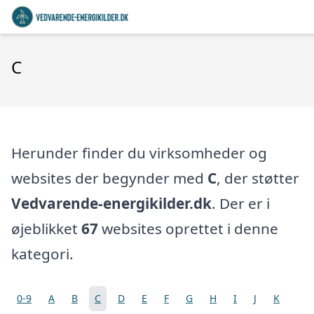
C
Herunder finder du virksomheder og
websites der begynder med
C
, der støtter
Vedvarende-energikilder.dk
. Der er i
øjeblikket
67
websites oprettet i denne
kategori.
0-9
A
B
C
D
E
F
G
H
I
J
K