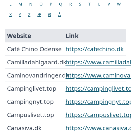
L
M
N
O
P
Q
R
S
T
U
V
W
X
Y
Z
Æ
Ø
Å
Website
Link
Café Chino Odense
https://cafechino.dk
Camilladahlgaard.dk
https://www.camillada
Caminovandringer.dk
https://www.caminova
Campinglivet.top
https://campinglivet.t
Campingnyt.top
https://campingnyt.to
Campuslivet.top
https://campuslivet.to
Canasiva.dk
https://www.canasiva.