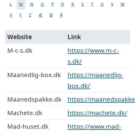
L
M
N
O
P
Q
R
S
T
U
V
W
X
Y
Z
Æ
Ø
Å
Website
Link
M-c-s.dk
https://www.m-c-
s.dk/
Maanedlig-box.dk
https://maanedlig-
box.dk/
Maanedspakke.dk
https://maanedspakke
Machete.dk
https://machete.dk/
Mad-huset.dk
https://www.mad-