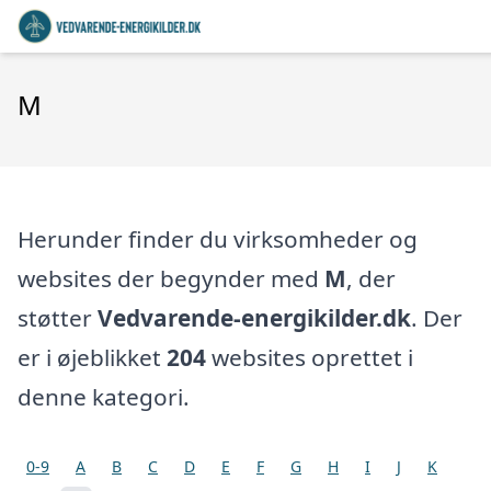
M
Herunder finder du virksomheder og
websites der begynder med
M
, der
støtter
Vedvarende-energikilder.dk
. Der
er i øjeblikket
204
websites oprettet i
denne kategori.
0-9
A
B
C
D
E
F
G
H
I
J
K