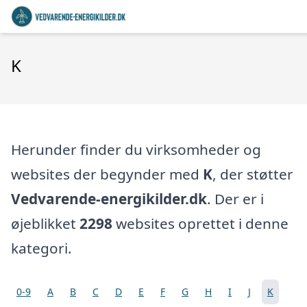
K
Herunder finder du virksomheder og
websites der begynder med
K
, der støtter
Vedvarende-energikilder.dk
. Der er i
øjeblikket
2298
websites oprettet i denne
kategori.
0-9
A
B
C
D
E
F
G
H
I
J
K