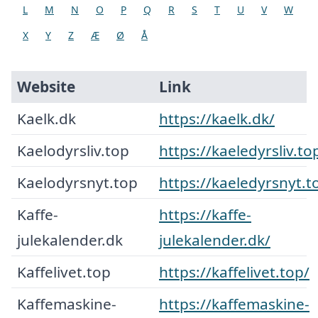
L
M
N
O
P
Q
R
S
T
U
V
W
X
Y
Z
Æ
Ø
Å
Website
Link
Kaelk.dk
https://kaelk.dk/
Kaelodyrsliv.top
https://kaeledyrsliv.to
Kaelodyrsnyt.top
https://kaeledyrsnyt.t
Kaffe-
https://kaffe-
julekalender.dk
julekalender.dk/
Kaffelivet.top
https://kaffelivet.top/
Kaffemaskine-
https://kaffemaskine-